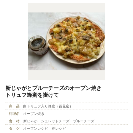
新じゃがとブルーチーズのオーブン焼き
トリュフ蜂蜜を掛けて
商 品
白トリュフ入り蜂蜜（百花蜜）
料理名
オーブン焼き
食 材
新じゃが シュレッドチーズ ブルーチーズ
タ グ
オーブンレシピ 春レシピ