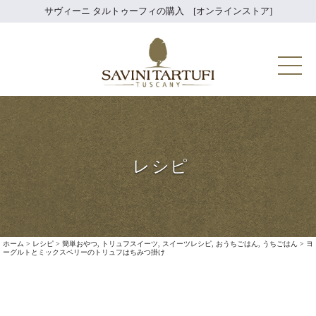
Skip
サヴィーニ タルトゥーフィの購入 [オンラインストア]
to
content
Savini Tartuf
レシピ
ホーム
>
レシピ
>
簡単おやつ
,
トリュフスイーツ
,
スイーツレシピ
,
おうちごはん
,
うちごはん
>
ヨ
ーグルトとミックスベリーのトリュフはちみつ掛け