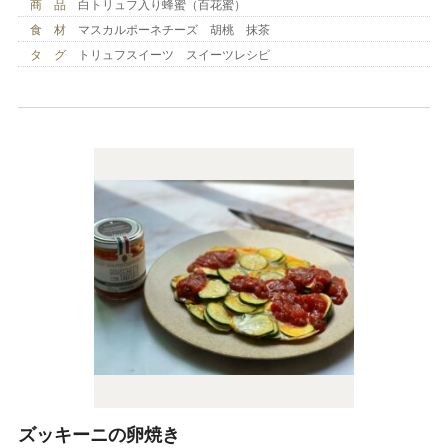
商 品
白トリュフ入り蜂蜜（百花蜜）
食 材
マスカルポーネチーズ 胡桃 抹茶
タ グ
トリュフスイーツ スイーツレシピ
ズッキーニの卵焼き