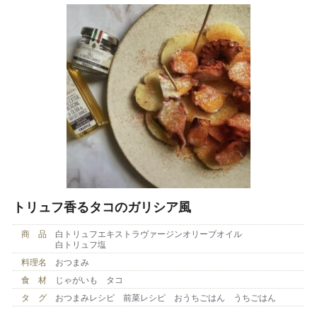
トリュフ香るタコのガリシア風
商 品
白トリュフエキストラヴァージンオリーブオイル
白トリュフ塩
料理名
おつまみ
食 材
じゃがいも タコ
タ グ
おつまみレシピ 前菜レシピ おうちごはん うちごはん