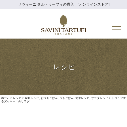
Skip
サヴィーニ タルトゥーフィの購入 [オンラインストア]
to
content
Savini Tartuf
レシピ
ホーム
>
レシピ
>
時短レシピ
,
おうちごはん
,
うちごはん
,
簡単レシピ
,
サラダレシピ
>
トリュフ香
るズッキーニのサラダ