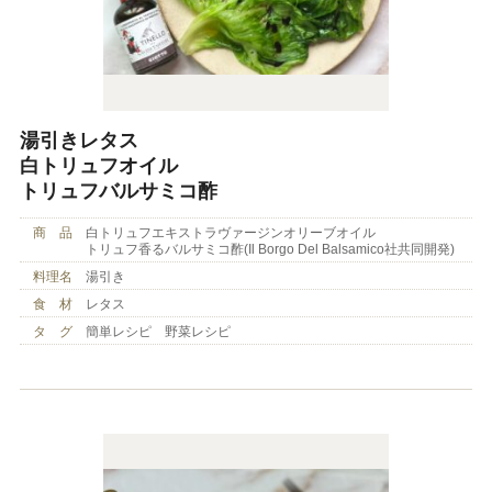
湯引きレタス
白トリュフオイル
トリュフバルサミコ酢
商 品
白トリュフエキストラヴァージンオリーブオイル
トリュフ香るバルサミコ酢(Il Borgo Del Balsamico社共同開発)
料理名
湯引き
食 材
レタス
タ グ
簡単レシピ 野菜レシピ