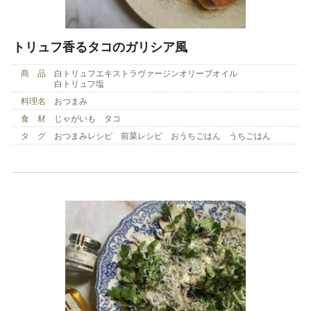
トリュフ香るタコのガリシア風
商 品
白トリュフエキストラヴァージンオリーブオイル
白トリュフ塩
料理名
おつまみ
食 材
じゃがいも タコ
タ グ
おつまみレシピ 前菜レシピ おうちごはん うちごはん