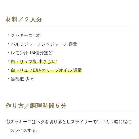
材料／２人分
ズッキーニ 1本
パルミジャーノレッジャーノ 適量
レモン汁 1/4個分ほど
白トリュフ塩 小さじ1/2
白トリュフEXVオリーブオイル 適量
黒胡椒 少々
作り方／調理時間５分
①ズッキーニはヘタを切り落としスライサーで1、2ミリ幅に縦に
スライスする。