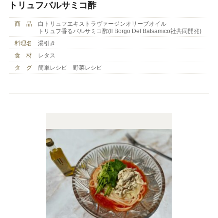
トリュフバルサミコ酢
商 品
白トリュフエキストラヴァージンオリーブオイル
トリュフ香るバルサミコ酢(Il Borgo Del Balsamico社共同開発)
料理名
湯引き
食 材
レタス
タ グ
簡単レシピ 野菜レシピ