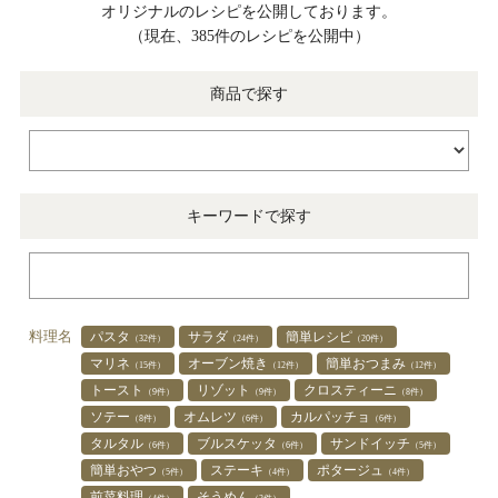
オリジナルのレシピを公開しております。
（現在、385件のレシピを公開中）
商品で探す
キーワードで探す
料理名
パスタ
サラダ
簡単レシピ
（32件）
（24件）
（20件）
マリネ
オーブン焼き
簡単おつまみ
（15件）
（12件）
（12件）
トースト
リゾット
クロスティーニ
（9件）
（9件）
（8件）
ソテー
オムレツ
カルパッチョ
（8件）
（6件）
（6件）
タルタル
ブルスケッタ
サンドイッチ
（6件）
（6件）
（5件）
簡単おやつ
ステーキ
ポタージュ
（5件）
（4件）
（4件）
前菜料理
そうめん