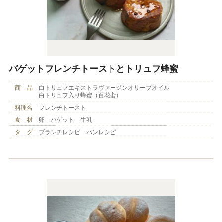
バゲットフレンチトーストとトリュフ蜂蜜
商 品
白トリュフエキストラヴァージンオリーブオイル
白トリュフ入り蜂蜜（百花蜜）
料理名
フレンチトースト
食 材
卵 バゲット 牛乳
タ グ
ブランチレシピ パンレシピ