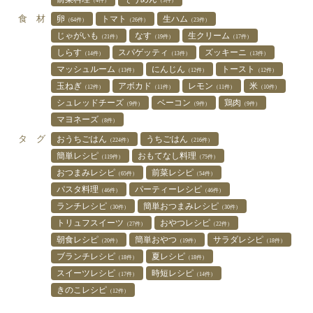
（4件）
（3件）
食 材
卵
トマト
生ハム
（64件）
（26件）
（23件）
じゃがいも
なす
生クリーム
（21件）
（19件）
（17件）
しらす
スパゲッティ
ズッキーニ
（14件）
（13件）
（13件）
マッシュルーム
にんじん
トースト
（13件）
（12件）
（12件）
玉ねぎ
アボカド
レモン
米
（12件）
（11件）
（11件）
（10件）
シュレッドチーズ
ベーコン
鶏肉
（9件）
（9件）
（9件）
マヨネーズ
（8件）
タ グ
おうちごはん
うちごはん
（224件）
（216件）
簡単レシピ
おもてなし料理
（119件）
（75件）
おつまみレシピ
前菜レシピ
（65件）
（54件）
パスタ料理
パーティーレシピ
（46件）
（46件）
ランチレシピ
簡単おつまみレシピ
（30件）
（30件）
トリュフスイーツ
おやつレシピ
（27件）
（22件）
朝食レシピ
簡単おやつ
サラダレシピ
（20件）
（19件）
（18件）
ブランチレシピ
夏レシピ
（18件）
（18件）
スイーツレシピ
時短レシピ
（17件）
（14件）
きのこレシピ
（12件）