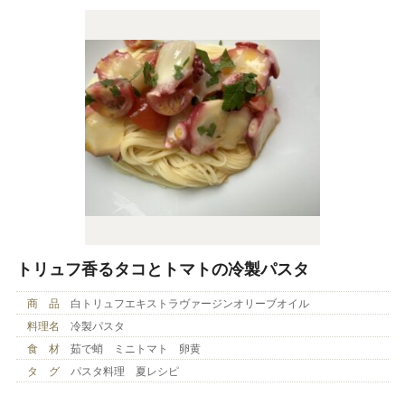
トリュフ香るタコとトマトの冷製パスタ
商 品
白トリュフエキストラヴァージンオリーブオイル
料理名
冷製パスタ
食 材
茹で蛸 ミニトマト 卵黄
タ グ
パスタ料理 夏レシピ