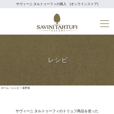
Skip
サヴィーニ タルトゥーフィの購入 [オンラインストア]
to
content
Savini Tartuf
レシピ
ホーム
>
レシピ
>
葉野菜
サヴィーニ タルトゥーフィのトリュフ商品を使った