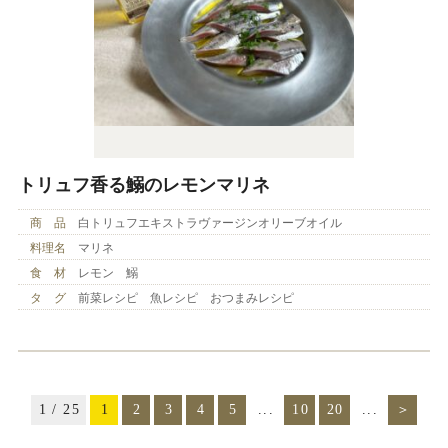
トリュフ香る鰯のレモンマリネ
商 品
白トリュフエキストラヴァージンオリーブオイル
料理名
マリネ
食 材
レモン 鰯
タ グ
前菜レシピ 魚レシピ おつまみレシピ
1 / 25
1
2
3
4
5
...
10
20
...
＞