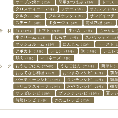
オーブン焼き
簡単おつまみ
トース
（12件）
（12件）
クロスティーニ
ソテー
オムレツ
（8件）
（8件）
（6件）
タルタル
ブルスケッタ
サンドイッチ
（6件）
（6件）
（
ステーキ
ポタージュ
前菜料理
（4件）
（4件）
（4件）
卵
トマト
生ハム
じゃがい
食 材
（64件）
（26件）
（23件）
生クリーム
しらす
スパゲッティ
（17件）
（14件）
（13
マッシュルーム
にんじん
トースト
（13件）
（12件）
（
アボカド
レモン
米
シュレ
（11件）
（11件）
（10件）
鶏肉
マヨネーズ
（9件）
（8件）
おうちごはん
うちごはん
簡単レシ
タ グ
（224件）
（216件）
おもてなし料理
おつまみレシピ
前
（75件）
（65件）
パーティーレシピ
ランチレシピ
簡
（46件）
（30件）
トリュフスイーツ
おやつレシピ
朝
（27件）
（22件）
サラダレシピ
ブランチレシピ
夏レ
（18件）
（18件）
時短レシピ
きのこレシピ
（14件）
（12件）