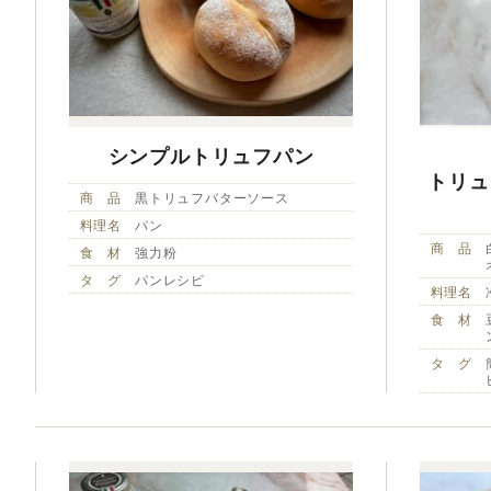
シンプルトリュフパン
トリュ
商 品
黒トリュフバターソース
料理名
パン
商 品
食 材
強力粉
タ グ
パンレシピ
料理名
食 材
タ グ