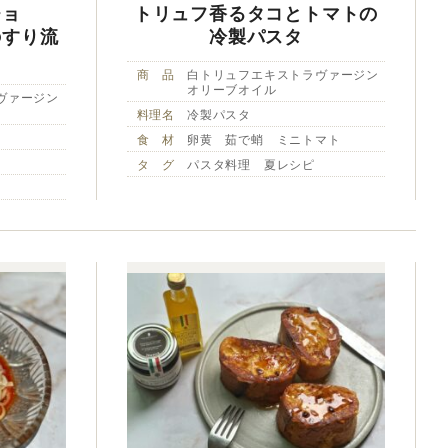
チョ
トリュフ香るタコとトマトの
のすり流
冷製パスタ
商 品
白トリュフエキストラヴァージン
オリーブオイル
ヴァージン
料理名
冷製パスタ
食 材
卵黄 茹で蛸 ミニトマト
タ グ
パスタ料理 夏レシピ