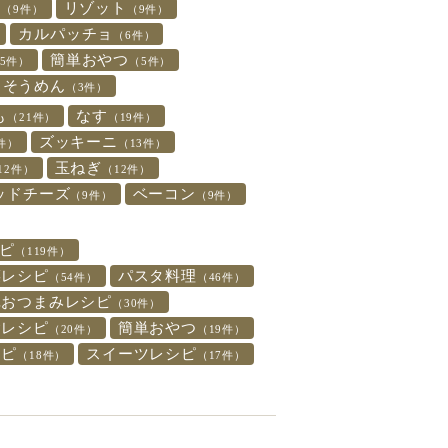
ト
リゾット
（9件）
（9件）
カルパッチョ
（6件）
簡単おやつ
5件）
（5件）
そうめん
（3件）
も
なす
（21件）
（19件）
ズッキーニ
件）
（13件）
玉ねぎ
12件）
（12件）
ッドチーズ
ベーコン
（9件）
（9件）
ピ
（119件）
菜レシピ
パスタ料理
（54件）
（46件）
単おつまみレシピ
（30件）
食レシピ
簡単おやつ
（20件）
（19件）
シピ
スイーツレシピ
（18件）
（17件）