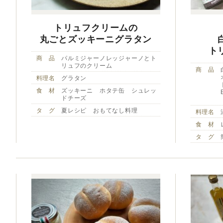
トリュフクリームの
丸ごとズッキーニグラタン
ト
商 品
パルミジャーノレッジャーノとト
リュフのクリーム
商 品
料理名
グラタン
食 材
ズッキーニ ホタテ缶 シュレッ
ドチーズ
タ グ
夏レシピ おもてなし料理
料理名
食 材
タ グ