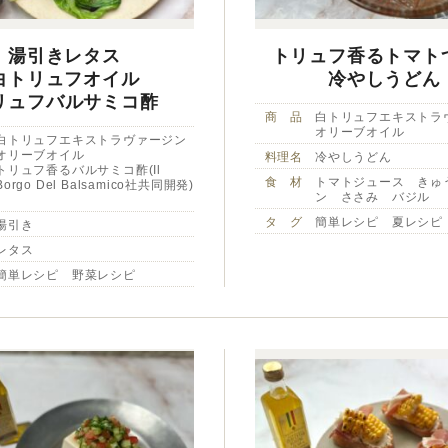
湯引きレタス
トリュフ香るトマト
白トリュフオイル
冷やしうどん
リュフバルサミコ酢
商 品
白トリュフエキストラ
オリーブオイル
白トリュフエキストラヴァージン
オリーブオイル
料理名
冷やしうどん
トリュフ香るバルサミコ酢(Il
食 材
トマトジュース きゅ
Borgo Del Balsamico社共同開発)
ン ささみ バジル
タ グ
簡単レシピ 夏レシピ
湯引き
レタス
簡単レシピ 野菜レシピ