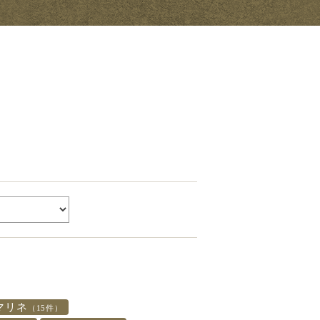
マリネ
（15件）