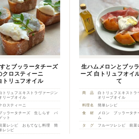
すとブッラータチーズ
生ハムメロンとブッ
のクロスティーニ
ーズ 白トリュフオイ
白トリュフオイル
て
白トリュフエキストラヴァージン
商 品
白トリュフエキストラ
オリーブオイル
オリーブオイル
クロスティーニ
料理名
簡単レシピ
ブッラータチーズ 生しらす バ
食 材
メロン ブッラータチ
ゲット
ム
前菜レシピ おもてなし料理 簡
タ グ
フルーツレシピ 前菜
単レシピ