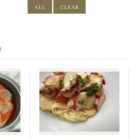
ALL
）