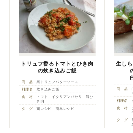
トリュフ香るトマトとひき肉
生しら
の炊き込みご飯
商 品
黒トリュフバターソース
商 品
料理名
炊き込みご飯
食 材
トマト イタリアンパセリ 鶏ひ
料理名
き肉
食 材
タ グ
鶏レシピ 簡単レシピ
タ グ