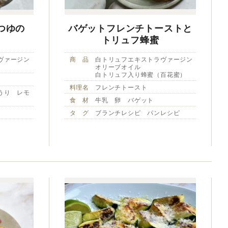
つゆの
バゲットフレンチトーストと
トリュフ蜂蜜
ヴァージン
商 品
白トリュフエキストラヴァージン
オリーブオイル
白トリュフ入り蜂蜜（百花蜜）
料理名
フレンチトースト
うり レモ
食 材
牛乳 卵 バゲット
タ グ
ブランチレシピ パンレシピ