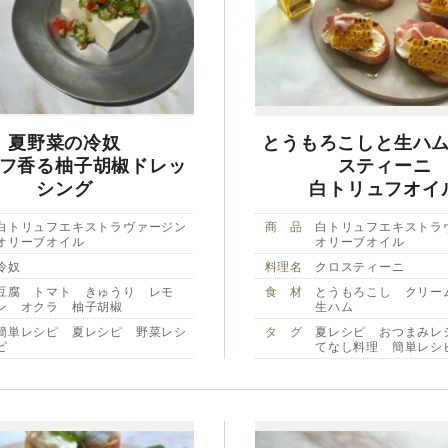
夏野菜の冷奴
とうもろこしと生ハ
フ香る柚子胡椒ドレッ
スティーニ
シング
白トリュフオイ
白トリュフエキストラヴァージン
商 品
白トリュフエキストラ
オリーブオイル
オリーブオイル
冷奴
料理名
クロスティーニ
豆腐 トマト きゅうり レモ
食 材
とうもろこし クリ
ン オクラ 柚子胡椒
生ハム
簡単レシピ 夏レシピ 野菜レシ
タ グ
夏レシピ おつまみレ
ピ
てなし料理 簡単レシ