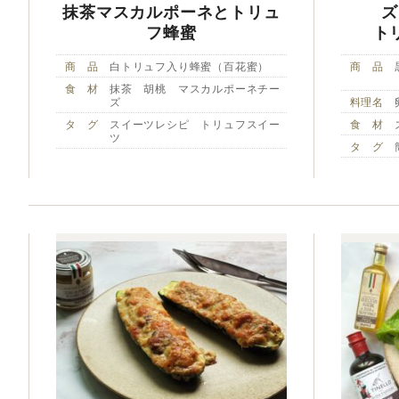
抹茶マスカルポーネとトリュ
ズ
フ蜂蜜
ト
商 品
白トリュフ入り蜂蜜（百花蜜）
商 品
食 材
抹茶 胡桃 マスカルポーネチー
ズ
料理名
タ グ
スイーツレシピ トリュフスイー
食 材
ツ
タ グ