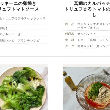
ッキーニの卵焼き
真鯛のカルパッ
リュフトマトソース
トリュフ香るトマト
し
黒トリュフのブルスケッタソース
商 品
白トリュフエキストラ
オリーブオイル
卵焼き
料理名
カルパッチョ
ズッキーニ 卵
食 材
トマト 真鯛 レモン
簡単レシピ ブランチレシピ
タ グ
簡単レシピ 夏レシピ