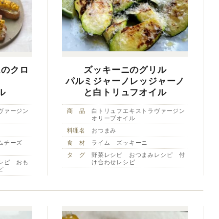
ムのクロ
ズッキーニのグリル
パルミジャーノレッジャーノ
ル
と白トリュフオイル
ヴァージン
商 品
白トリュフエキストラヴァージン
オリーブオイル
料理名
おつまみ
ームチーズ
食 材
ライム ズッキーニ
タ グ
野菜レシピ おつまみレシピ 付
シピ おも
け合わせレシピ
ピ