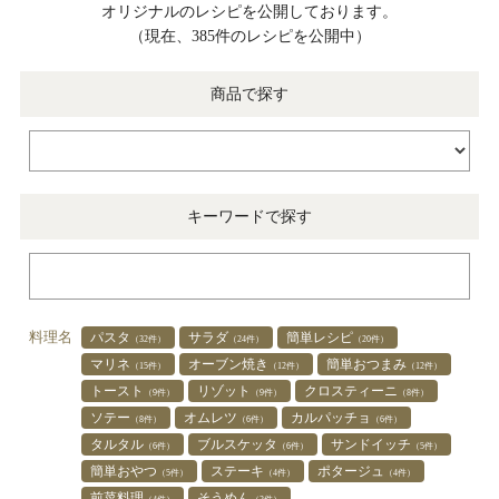
オリジナルのレシピを公開しております。
（現在、385件のレシピを公開中）
商品で探す
キーワードで探す
料理名
パスタ
サラダ
簡単レシピ
（32件）
（24件）
（20件）
マリネ
オーブン焼き
簡単おつまみ
（15件）
（12件）
（12件）
トースト
リゾット
クロスティーニ
（9件）
（9件）
（8件）
ソテー
オムレツ
カルパッチョ
（8件）
（6件）
（6件）
タルタル
ブルスケッタ
サンドイッチ
（6件）
（6件）
（5件）
簡単おやつ
ステーキ
ポタージュ
（5件）
（4件）
（4件）
前菜料理
そうめん