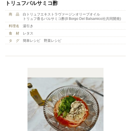
トリュフバルサミコ酢
商 品
白トリュフエキストラヴァージンオリーブオイル
トリュフ香るバルサミコ酢(Il Borgo Del Balsamico社共同開発)
料理名
湯引き
食 材
レタス
タ グ
簡単レシピ 野菜レシピ