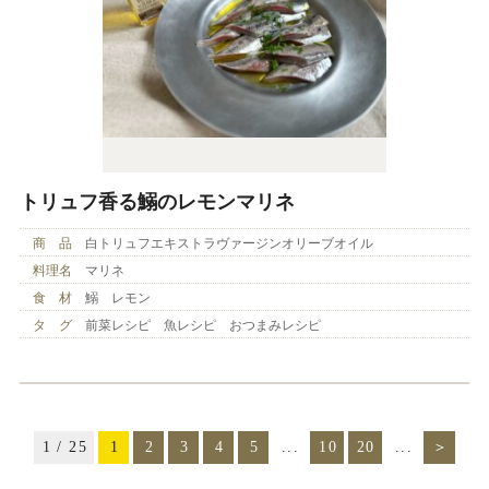
トリュフ香る鰯のレモンマリネ
商 品
白トリュフエキストラヴァージンオリーブオイル
料理名
マリネ
食 材
鰯 レモン
タ グ
前菜レシピ 魚レシピ おつまみレシピ
1 / 25
1
2
3
4
5
...
10
20
...
＞