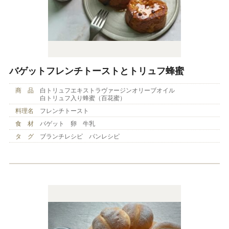
バゲットフレンチトーストとトリュフ蜂蜜
商 品
白トリュフエキストラヴァージンオリーブオイル
白トリュフ入り蜂蜜（百花蜜）
料理名
フレンチトースト
食 材
バゲット 卵 牛乳
タ グ
ブランチレシピ パンレシピ