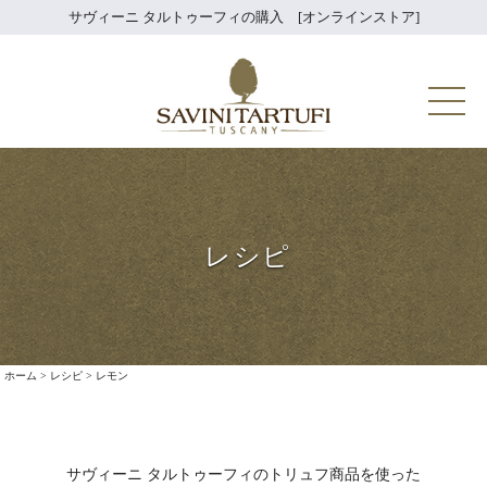
Skip
サヴィーニ タルトゥーフィの購入 [オンラインストア]
to
content
Savini Tartuf
レシピ
ホーム
>
レシピ
>
レモン
サヴィーニ タルトゥーフィのトリュフ商品を使った