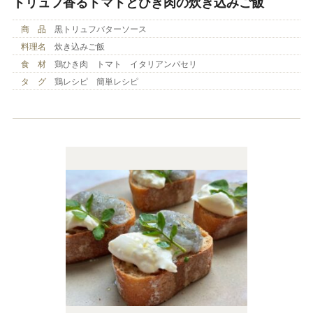
トリュフ香るトマトとひき肉の炊き込みご飯
商 品
黒トリュフバターソース
料理名
炊き込みご飯
食 材
鶏ひき肉 トマト イタリアンパセリ
タ グ
鶏レシピ 簡単レシピ