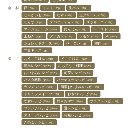
（4件）
（3件）
食 材
卵
トマト
生ハム
（64件）
（26件）
（23件）
じゃがいも
なす
生クリーム
（21件）
（19件）
（17件）
しらす
スパゲッティ
ズッキーニ
（14件）
（13件）
（13件）
マッシュルーム
にんじん
トースト
（13件）
（12件）
（12件）
玉ねぎ
アボカド
レモン
米
（12件）
（11件）
（11件）
（10件）
シュレッドチーズ
ベーコン
鶏肉
（9件）
（9件）
（9件）
マヨネーズ
（8件）
タ グ
おうちごはん
うちごはん
（224件）
（216件）
簡単レシピ
おもてなし料理
（119件）
（75件）
おつまみレシピ
前菜レシピ
（65件）
（54件）
パスタ料理
パーティーレシピ
（46件）
（46件）
ランチレシピ
簡単おつまみレシピ
（30件）
（30件）
トリュフスイーツ
おやつレシピ
（27件）
（22件）
朝食レシピ
簡単おやつ
サラダレシピ
（20件）
（19件）
（18件）
ブランチレシピ
夏レシピ
（18件）
（18件）
スイーツレシピ
時短レシピ
（17件）
（14件）
きのこレシピ
（12件）