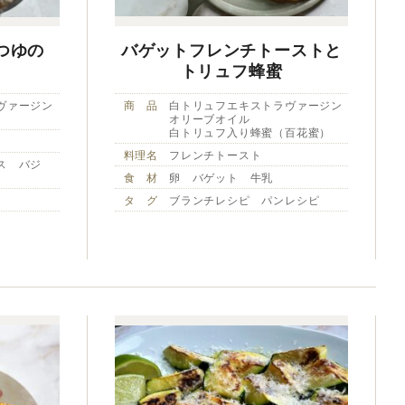
つゆの
バゲットフレンチトーストと
トリュフ蜂蜜
ヴァージン
商 品
白トリュフエキストラヴァージン
オリーブオイル
白トリュフ入り蜂蜜（百花蜜）
料理名
フレンチトースト
ス バジ
食 材
卵 バゲット 牛乳
タ グ
ブランチレシピ パンレシピ