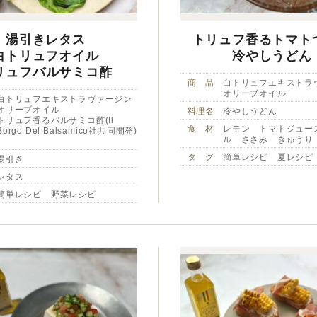
湯引きレタス
トリュフ香るトマト
白トリュフオイル
冷やしうどん
リュフバルサミコ酢
商 品
白トリュフエキストラ
オリーブオイル
白トリュフエキストラヴァージン
オリーブオイル
料理名
冷やしうどん
トリュフ香るバルサミコ酢(Il
食 材
レモン トマトジュー
Borgo Del Balsamico社共同開発)
ル ささみ きゅうり
タ グ
簡単レシピ 夏レシピ
湯引き
レタス
簡単レシピ 野菜レシピ