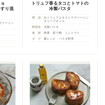
チョ
トリュフ香るタコとトマトの
のすり流
冷製パスタ
商 品
白トリュフエキストラヴァージン
オリーブオイル
ヴァージン
料理名
冷製パスタ
食 材
卵黄 茹で蛸 ミニトマト
タ グ
夏レシピ パスタ料理