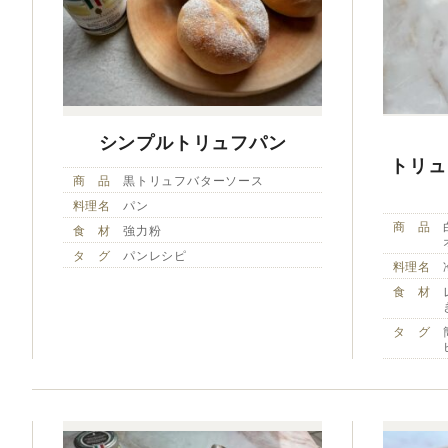
シンプルトリュフパン
トリュ
商 品
黒トリュフバターソース
料理名
パン
商 品
食 材
強力粉
タ グ
パンレシピ
料理名
食 材
タ グ