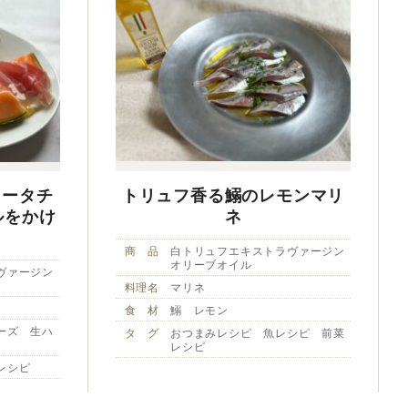
ラータチ
トリュフ香る鰯のレモンマリ
ルをかけ
ネ
商 品
白トリュフエキストラヴァージン
オリーブオイル
ヴァージン
料理名
マリネ
食 材
鰯 レモン
ーズ 生ハ
タ グ
おつまみレシピ 魚レシピ 前菜
レシピ
レシピ