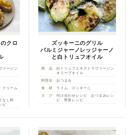
ムのクロ
ズッキーニのグリル
パルミジャーノレッジャーノ
ル
と白トリュフオイル
ヴァージン
商 品
白トリュフエキストラヴァージン
オリーブオイル
料理名
おつまみ
 クリーム
食 材
ライム ズッキーニ
タ グ
付け合わせレシピ おつまみレシ
てなし料
ピ 野菜レシピ
シピ