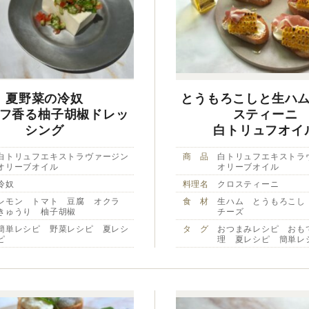
夏野菜の冷奴
とうもろこしと生ハ
フ香る柚子胡椒ドレッ
スティーニ
シング
白トリュフオイ
白トリュフエキストラヴァージン
商 品
白トリュフエキストラ
オリーブオイル
オリーブオイル
冷奴
料理名
クロスティーニ
レモン トマト 豆腐 オクラ
食 材
生ハム とうもろこし
きゅうり 柚子胡椒
チーズ
簡単レシピ 野菜レシピ 夏レシ
タ グ
おつまみレシピ おも
ピ
理 夏レシピ 簡単レ