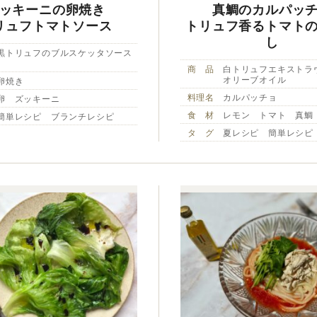
ッキーニの卵焼き
真鯛のカルパッ
リュフトマトソース
トリュフ香るトマト
し
黒トリュフのブルスケッタソース
商 品
白トリュフエキストラ
オリーブオイル
卵焼き
料理名
カルパッチョ
卵 ズッキーニ
食 材
レモン トマト 真鯛
簡単レシピ ブランチレシピ
タ グ
夏レシピ 簡単レシピ