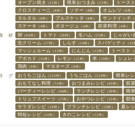
オーブン焼き
簡単おつまみ
トース
（12件）
（12件）
クロスティーニ
ソテー
オムレツ
（8件）
（8件）
（6件）
タルタル
ブルスケッタ
サンドイッチ
（6件）
（6件）
（
ステーキ
ポタージュ
前菜料理
（4件）
（4件）
（4件）
卵
トマト
生ハム
じゃがい
食 材
（64件）
（26件）
（23件）
生クリーム
しらす
スパゲッティ
（17件）
（14件）
（13
マッシュルーム
にんじん
トースト
（13件）
（12件）
（
アボカド
レモン
米
シュレ
（11件）
（11件）
（10件）
鶏肉
マヨネーズ
（9件）
（8件）
おうちごはん
うちごはん
簡単レシ
タ グ
（224件）
（216件）
おもてなし料理
おつまみレシピ
前
（75件）
（65件）
パーティーレシピ
ランチレシピ
簡
（46件）
（30件）
トリュフスイーツ
おやつレシピ
朝
（27件）
（22件）
サラダレシピ
ブランチレシピ
夏レ
（18件）
（18件）
時短レシピ
きのこレシピ
（14件）
（12件）