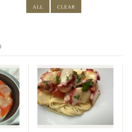
ALL
）