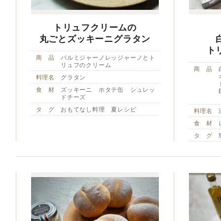
トリュフクリームの
丸ごとズッキーニグラタン
ト
商 品
パルミジャーノレッジャーノとト
リュフのクリーム
商 品
料理名
グラタン
食 材
ズッキーニ ホタテ缶 シュレッ
ドチーズ
タ グ
おもてなし料理 夏レシピ
料理名
食 材
タ グ