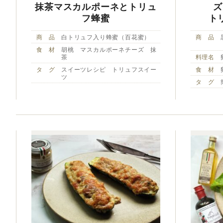
抹茶マスカルポーネとトリュ
ズ
フ蜂蜜
ト
商 品
白トリュフ入り蜂蜜（百花蜜）
商 品
食 材
胡桃 マスカルポーネチーズ 抹
茶
料理名
タ グ
スイーツレシピ トリュフスイー
食 材
ツ
タ グ