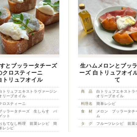
すとブッラータチーズ
生ハムメロンとブッ
のクロスティーニ
ーズ 白トリュフオイ
白トリュフオイル
て
白トリュフエキストラヴァージン
商 品
白トリュフエキストラ
オリーブオイル
オリーブオイル
クロスティーニ
料理名
簡単レシピ
ブッラータチーズ 生しらす バ
食 材
メロン ブッラータチ
ゲット
ム
おもてなし料理 前菜レシピ 簡
タ グ
フルーツレシピ 前菜
単レシピ