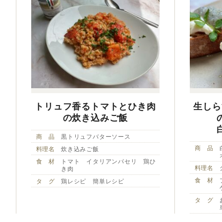
トリュフ香るトマトとひき肉
生しら
の炊き込みご飯
商 品
黒トリュフバターソース
商 品
料理名
炊き込みご飯
食 材
トマト イタリアンパセリ 鶏ひ
料理名
き肉
食 材
タ グ
鶏レシピ 簡単レシピ
タ グ