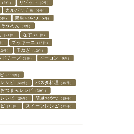
ト
リゾット
（9件）
（9件）
カルパッチョ
（6件）
簡単おやつ
5件）
（5件）
そうめん
（3件）
も
なす
（21件）
（19件）
ズッキーニ
件）
（13件）
玉ねぎ
12件）
（12件）
ッドチーズ
ベーコン
（9件）
（9件）
ピ
（119件）
菜レシピ
パスタ料理
（54件）
（46件）
単おつまみレシピ
（30件）
食レシピ
簡単おやつ
（20件）
（19件）
シピ
スイーツレシピ
（18件）
（17件）