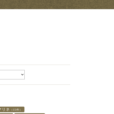
マリネ
（15件）