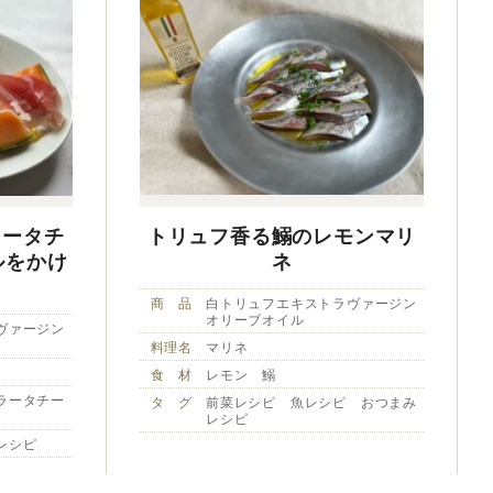
ラータチ
トリュフ香る鰯のレモンマリ
ルをかけ
ネ
商 品
白トリュフエキストラヴァージン
オリーブオイル
ヴァージン
料理名
マリネ
食 材
レモン 鰯
ラータチー
タ グ
前菜レシピ 魚レシピ おつまみ
レシピ
レシピ