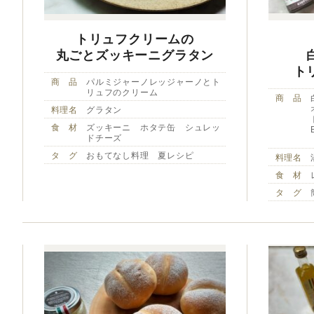
トリュフクリームの
丸ごとズッキーニグラタン
ト
商 品
パルミジャーノレッジャーノとト
リュフのクリーム
商 品
料理名
グラタン
食 材
ズッキーニ ホタテ缶 シュレッ
ドチーズ
タ グ
おもてなし料理 夏レシピ
料理名
食 材
タ グ