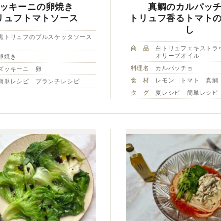
ッキーニの卵焼き
真鯛のカルパッ
リュフトマトソース
トリュフ香るトマト
し
黒トリュフのブルスケッタソース
商 品
白トリュフエキストラ
オリーブオイル
卵焼き
料理名
カルパッチョ
ズッキーニ 卵
食 材
レモン トマト 真鯛
簡単レシピ ブランチレシピ
タ グ
夏レシピ 簡単レシピ