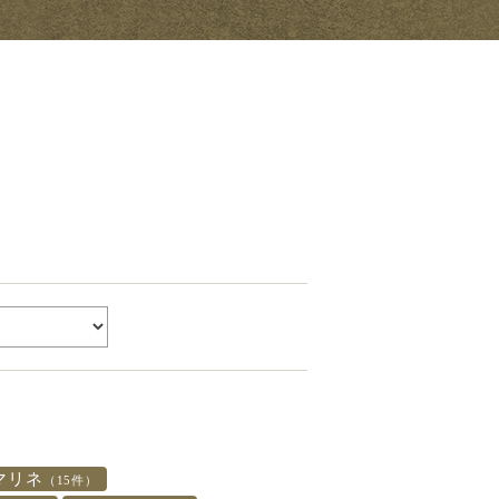
マリネ
（15件）