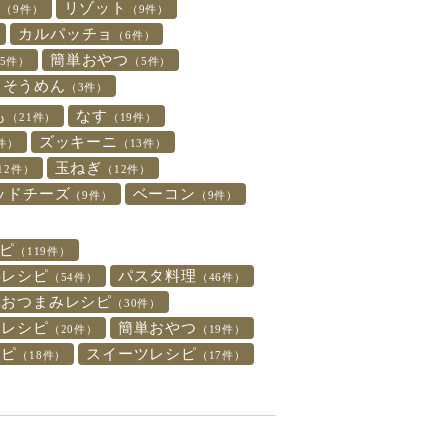
ト
リゾット
（9件）
（9件）
カルパッチョ
（6件）
簡単おやつ
5件）
（5件）
そうめん
（3件）
も
なす
（21件）
（19件）
ズッキーニ
件）
（13件）
玉ねぎ
12件）
（12件）
ッドチーズ
ベーコン
（9件）
（9件）
ピ
（119件）
菜レシピ
パスタ料理
（54件）
（46件）
単おつまみレシピ
（30件）
食レシピ
簡単おやつ
（20件）
（19件）
シピ
スイーツレシピ
（18件）
（17件）