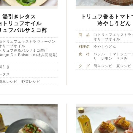
湯引きレタス
トリュフ香るトマト
白トリュフオイル
冷やしうどん
リュフバルサミコ酢
商 品
白トリュフエキストラ
オリーブオイル
白トリュフエキストラヴァージン
オリーブオイル
料理名
冷やしうどん
トリュフ香るバルサミコ酢(Il
食 材
バジル トマトジュー
Borgo Del Balsamico社共同開発)
り レモン ささみ
タ グ
簡単レシピ 夏レシピ
湯引き
レタス
簡単レシピ 野菜レシピ