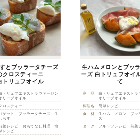
すとブッラータチーズ
生ハムメロンとブッ
のクロスティーニ
ーズ 白トリュフオイ
白トリュフオイル
て
白トリュフエキストラヴァージン
商 品
白トリュフエキストラ
オリーブオイル
オリーブオイル
クロスティーニ
料理名
簡単レシピ
バゲット ブッラータチーズ 生
食 材
生ハム メロン ブッ
しらす
ズ
前菜レシピ おもてなし料理 簡
タ グ
フルーツレシピ 前菜
単レシピ