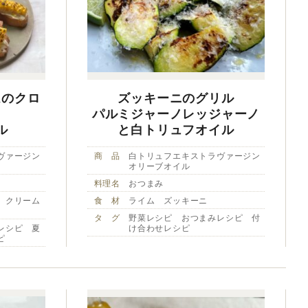
ムのクロ
ズッキーニのグリル
パルミジャーノレッジャーノ
ル
と白トリュフオイル
ヴァージン
商 品
白トリュフエキストラヴァージン
オリーブオイル
料理名
おつまみ
 クリーム
食 材
ライム ズッキーニ
タ グ
野菜レシピ おつまみレシピ 付
レシピ 夏
け合わせレシピ
ピ