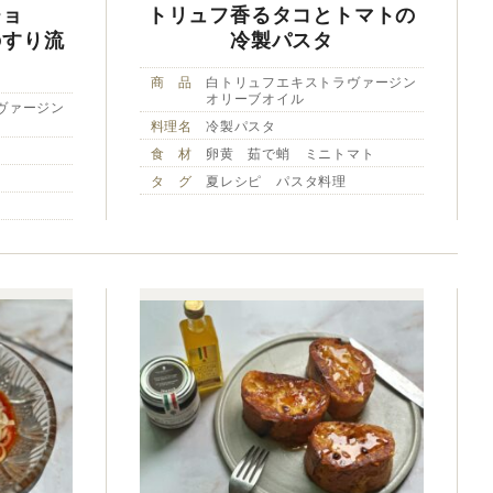
チョ
トリュフ香るタコとトマトの
のすり流
冷製パスタ
商 品
白トリュフエキストラヴァージン
オリーブオイル
ヴァージン
料理名
冷製パスタ
食 材
卵黄 茹で蛸 ミニトマト
タ グ
夏レシピ パスタ料理