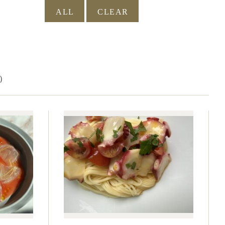
ALL
）