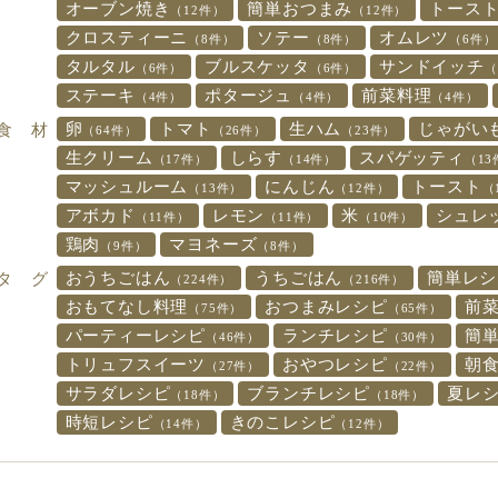
オーブン焼き
簡単おつまみ
トース
（12件）
（12件）
クロスティーニ
ソテー
オムレツ
（8件）
（8件）
（6件）
タルタル
ブルスケッタ
サンドイッチ
（6件）
（6件）
（
ステーキ
ポタージュ
前菜料理
（4件）
（4件）
（4件）
卵
トマト
生ハム
じゃがい
食 材
（64件）
（26件）
（23件）
生クリーム
しらす
スパゲッティ
（17件）
（14件）
（13
マッシュルーム
にんじん
トースト
（13件）
（12件）
（
アボカド
レモン
米
シュレ
（11件）
（11件）
（10件）
鶏肉
マヨネーズ
（9件）
（8件）
おうちごはん
うちごはん
簡単レシ
タ グ
（224件）
（216件）
おもてなし料理
おつまみレシピ
前
（75件）
（65件）
パーティーレシピ
ランチレシピ
簡
（46件）
（30件）
トリュフスイーツ
おやつレシピ
朝
（27件）
（22件）
サラダレシピ
ブランチレシピ
夏レ
（18件）
（18件）
時短レシピ
きのこレシピ
（14件）
（12件）