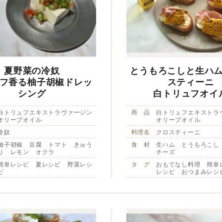
夏野菜の冷奴
とうもろこしと生ハ
フ香る柚子胡椒ドレッ
スティーニ
シング
白トリュフオイ
白トリュフエキストラヴァージン
商 品
白トリュフエキストラ
オリーブオイル
オリーブオイル
冷奴
料理名
クロスティーニ
柚子胡椒 豆腐 トマト きゅう
食 材
生ハム とうもろこし
り レモン オクラ
チーズ
簡単レシピ 夏レシピ 野菜レシ
タ グ
おもてなし料理 簡単
ピ
レシピ おつまみレシ