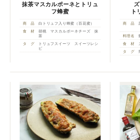
抹茶マスカルポーネとトリュ
ズ
フ蜂蜜
ト
商 品
白トリュフ入り蜂蜜（百花蜜）
商 品
食 材
胡桃 マスカルポーネチーズ 抹
茶
料理名
タ グ
トリュフスイーツ スイーツレシ
食 材
ピ
タ グ