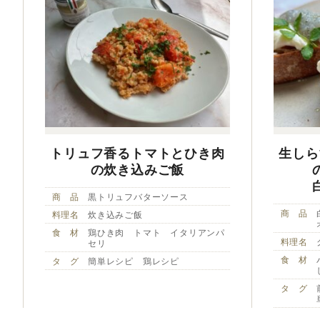
トリュフ香るトマトとひき肉
生しら
の炊き込みご飯
商 品
黒トリュフバターソース
商 品
料理名
炊き込みご飯
食 材
鶏ひき肉 トマト イタリアンパ
料理名
セリ
食 材
タ グ
簡単レシピ 鶏レシピ
タ グ