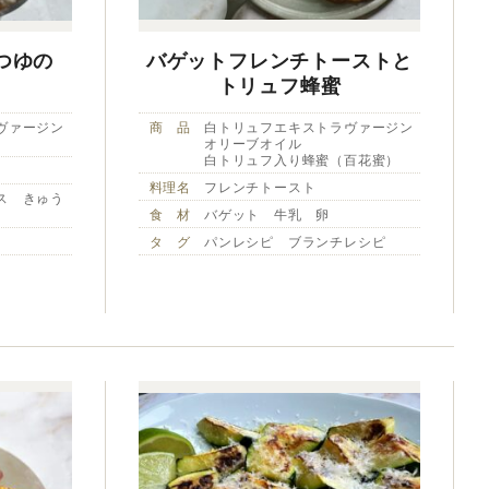
つゆの
バゲットフレンチトーストと
トリュフ蜂蜜
ヴァージン
商 品
白トリュフエキストラヴァージン
オリーブオイル
白トリュフ入り蜂蜜（百花蜜）
料理名
フレンチトースト
ス きゅう
食 材
バゲット 牛乳 卵
タ グ
パンレシピ ブランチレシピ