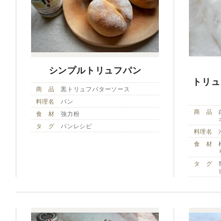
シンプルトリュフパン
トリュ
商 品
黒トリュフバターソース
料理名
パン
商 品
食 材
強力粉
タ グ
パンレシピ
料理名
食 材
タ グ