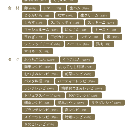
（4件）
（3件）
食 材
卵
トマト
生ハム
（64件）
（26件）
（23件）
じゃがいも
なす
生クリーム
（21件）
（19件）
（17件）
しらす
スパゲッティ
ズッキーニ
（14件）
（13件）
（13件）
マッシュルーム
にんじん
トースト
（13件）
（12件）
（12件）
玉ねぎ
アボカド
レモン
米
（12件）
（11件）
（11件）
（10件）
シュレッドチーズ
ベーコン
鶏肉
（9件）
（9件）
（9件）
マヨネーズ
（8件）
タ グ
おうちごはん
うちごはん
（224件）
（216件）
簡単レシピ
おもてなし料理
（119件）
（75件）
おつまみレシピ
前菜レシピ
（65件）
（54件）
パスタ料理
パーティーレシピ
（46件）
（46件）
ランチレシピ
簡単おつまみレシピ
（30件）
（30件）
トリュフスイーツ
おやつレシピ
（27件）
（22件）
朝食レシピ
簡単おやつ
サラダレシピ
（20件）
（19件）
（18件）
ブランチレシピ
夏レシピ
（18件）
（18件）
スイーツレシピ
時短レシピ
（17件）
（14件）
きのこレシピ
（12件）