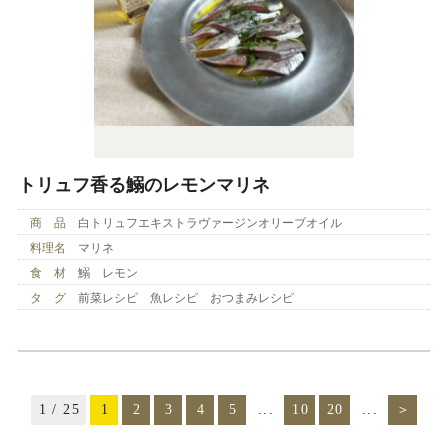
トリュフ香る鰯のレモンマリネ
商 品
白トリュフエキストラヴァージンオリーブオイル
料理名
マリネ
食 材
鰯 レモン
タ グ
前菜レシピ 魚レシピ おつまみレシピ
1 / 25
1
2
3
4
5
...
10
20
...
＞