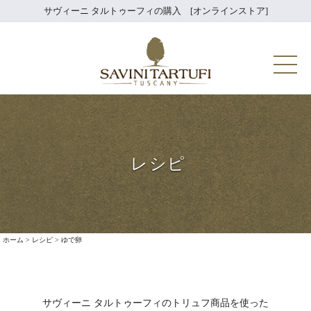
Skip
サヴィーニ タルトゥーフィの購入 [オンラインストア]
to
content
Savini Tartuf
レシピ
ホーム
>
レシピ
>
ゆで卵
サヴィーニ タルトゥーフィのトリュフ商品を使った