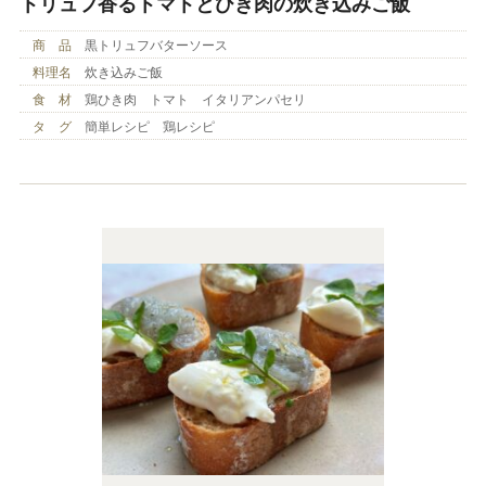
トリュフ香るトマトとひき肉の炊き込みご飯
商 品
黒トリュフバターソース
料理名
炊き込みご飯
食 材
鶏ひき肉 トマト イタリアンパセリ
タ グ
簡単レシピ 鶏レシピ