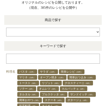
オリジナルのレシピを公開しております。
（現在、385件のレシピを公開中）
商品で探す
キーワードで探す
料理名
パスタ
サラダ
簡単レシピ
（32件）
（24件）
（20件）
マリネ
オーブン焼き
簡単おつまみ
（15件）
（12件）
（12件）
トースト
リゾット
クロスティーニ
（9件）
（9件）
（8件）
ソテー
オムレツ
カルパッチョ
（8件）
（6件）
（6件）
タルタル
ブルスケッタ
サンドイッチ
（6件）
（6件）
（5件）
簡単おやつ
ステーキ
ポタージュ
（5件）
（4件）
（4件）
前菜料理
そうめん