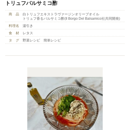
トリュフバルサミコ酢
商 品
白トリュフエキストラヴァージンオリーブオイル
トリュフ香るバルサミコ酢(Il Borgo Del Balsamico社共同開発)
料理名
湯引き
食 材
レタス
タ グ
野菜レシピ 簡単レシピ