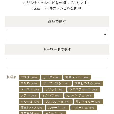
オリジナルのレシピを公開しております。
（現在、385件のレシピを公開中）
商品で探す
キーワードで探す
料理名
パスタ
サラダ
簡単レシピ
（32件）
（24件）
（20件）
マリネ
オーブン焼き
簡単おつまみ
（15件）
（12件）
（12件）
トースト
リゾット
クロスティーニ
（9件）
（9件）
（8件）
ソテー
オムレツ
カルパッチョ
（8件）
（6件）
（6件）
タルタル
ブルスケッタ
サンドイッチ
（6件）
（6件）
（5件）
簡単おやつ
ステーキ
ポタージュ
（5件）
（4件）
（4件）
前菜料理
そうめん