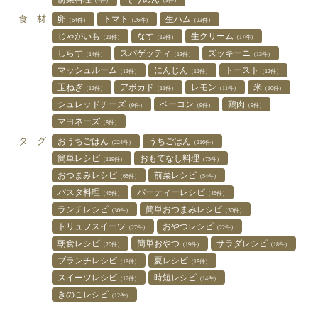
（4件）
（3件）
食 材
卵
トマト
生ハム
（64件）
（26件）
（23件）
じゃがいも
なす
生クリーム
（21件）
（19件）
（17件）
しらす
スパゲッティ
ズッキーニ
（14件）
（13件）
（13件）
マッシュルーム
にんじん
トースト
（13件）
（12件）
（12件）
玉ねぎ
アボカド
レモン
米
（12件）
（11件）
（11件）
（10件）
シュレッドチーズ
ベーコン
鶏肉
（9件）
（9件）
（9件）
マヨネーズ
（8件）
タ グ
おうちごはん
うちごはん
（224件）
（216件）
簡単レシピ
おもてなし料理
（119件）
（75件）
おつまみレシピ
前菜レシピ
（65件）
（54件）
パスタ料理
パーティーレシピ
（46件）
（46件）
ランチレシピ
簡単おつまみレシピ
（30件）
（30件）
トリュフスイーツ
おやつレシピ
（27件）
（22件）
朝食レシピ
簡単おやつ
サラダレシピ
（20件）
（19件）
（18件）
ブランチレシピ
夏レシピ
（18件）
（18件）
スイーツレシピ
時短レシピ
（17件）
（14件）
きのこレシピ
（12件）