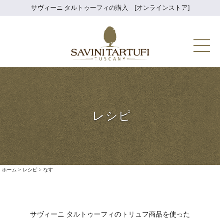
Skip
サヴィーニ タルトゥーフィの購入 [オンラインストア]
to
content
Savini Tartuf
レシピ
ホーム
>
レシピ
>
なす
サヴィーニ タルトゥーフィのトリュフ商品を使った