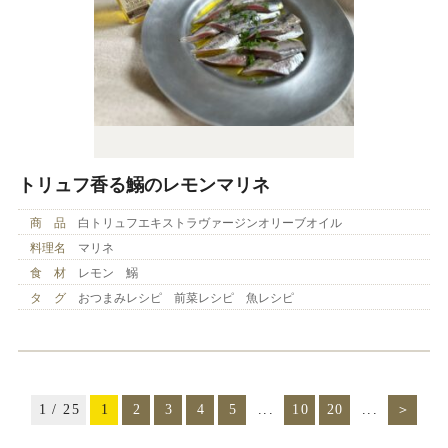
トリュフ香る鰯のレモンマリネ
商 品
白トリュフエキストラヴァージンオリーブオイル
料理名
マリネ
食 材
レモン 鰯
タ グ
おつまみレシピ 前菜レシピ 魚レシピ
1 / 25
1
2
3
4
5
...
10
20
...
＞