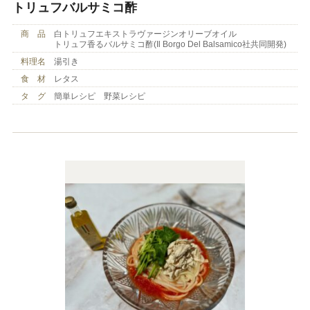
トリュフバルサミコ酢
商 品
白トリュフエキストラヴァージンオリーブオイル
トリュフ香るバルサミコ酢(Il Borgo Del Balsamico社共同開発)
料理名
湯引き
食 材
レタス
タ グ
簡単レシピ 野菜レシピ