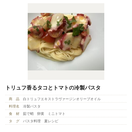
トリュフ香るタコとトマトの冷製パスタ
商 品
白トリュフエキストラヴァージンオリーブオイル
料理名
冷製パスタ
食 材
茹で蛸 卵黄 ミニトマト
タ グ
パスタ料理 夏レシピ