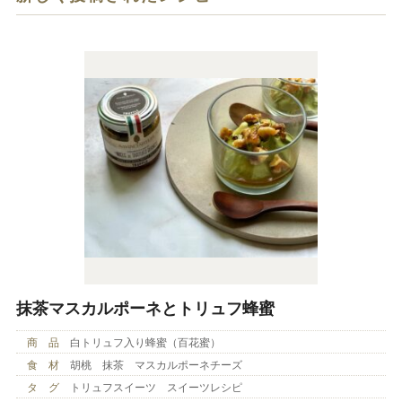
抹茶マスカルポーネとトリュフ蜂蜜
商 品
白トリュフ入り蜂蜜（百花蜜）
食 材
胡桃 抹茶 マスカルポーネチーズ
タ グ
トリュフスイーツ スイーツレシピ