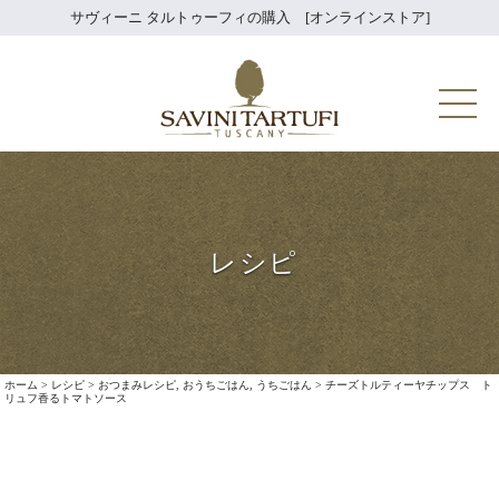
Skip
サヴィーニ タルトゥーフィの購入 [オンラインストア]
to
content
Savini Tartuf
レシピ
ホーム
>
レシピ
>
おつまみレシピ
,
おうちごはん
,
うちごはん
>
チーズトルティーヤチップス ト
リュフ香るトマトソース