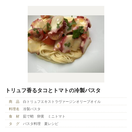
トリュフ香るタコとトマトの冷製パスタ
商 品
白トリュフエキストラヴァージンオリーブオイル
料理名
冷製パスタ
食 材
茹で蛸 卵黄 ミニトマト
タ グ
パスタ料理 夏レシピ