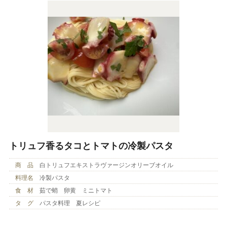
トリュフ香るタコとトマトの冷製パスタ
商 品
白トリュフエキストラヴァージンオリーブオイル
料理名
冷製パスタ
食 材
茹で蛸 卵黄 ミニトマト
タ グ
パスタ料理 夏レシピ