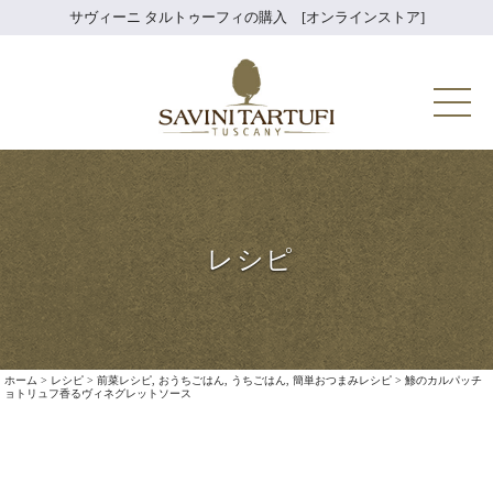
Skip
サヴィーニ タルトゥーフィの購入 [オンラインストア]
to
content
Savini Tartuf
レシピ
ホーム
>
レシピ
>
前菜レシピ
,
おうちごはん
,
うちごはん
,
簡単おつまみレシピ
>
鯵のカルパッチ
ョトリュフ香るヴィネグレットソース