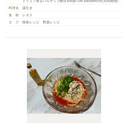
トリュフ香るバルサミコ酢(Il Borgo Del Balsamico社共同開発)
料理名
湯引き
食 材
レタス
タ グ
簡単レシピ 野菜レシピ