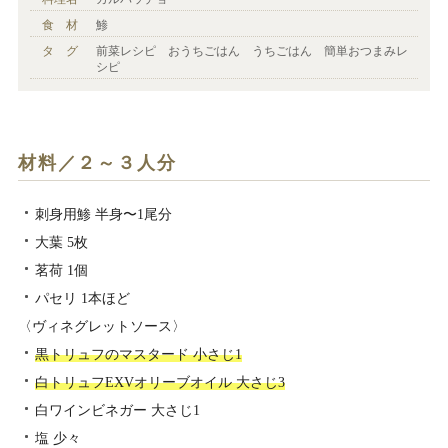
食 材
鯵
タ グ
前菜レシピ おうちごはん うちごはん 簡単おつまみレ
シピ
材料／２～３人分
刺身用鯵 半身〜1尾分
大葉 5枚
茗荷 1個
パセリ 1本ほど
〈ヴィネグレットソース〉
黒トリュフのマスタード 小さじ1
白トリュフEXVオリーブオイル 大さじ3
白ワインビネガー 大さじ1
塩 少々