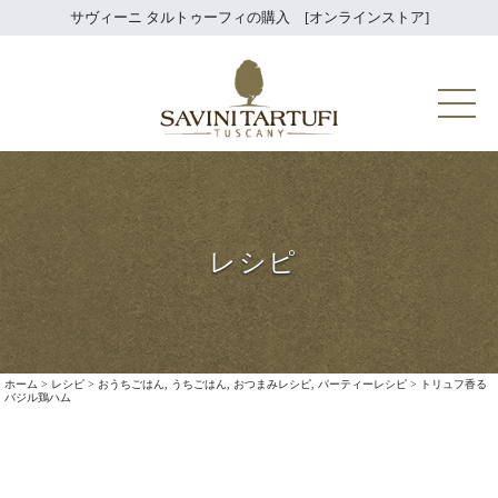
Skip
サヴィーニ タルトゥーフィの購入 [オンラインストア]
to
content
Savini Tartuf
レシピ
ホーム
>
レシピ
>
おうちごはん
,
うちごはん
,
おつまみレシピ
,
パーティーレシピ
>
トリュフ香る
バジル鶏ハム