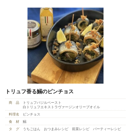
トリュフ香る鰯のピンチョス
商 品
トリュフバジルペースト
白トリュフエキストラヴァージンオリーブオイル
料理名
ピンチョス
食 材
鰯
タ グ
うちごはん おつまみレシピ 前菜レシピ パーティーレシピ