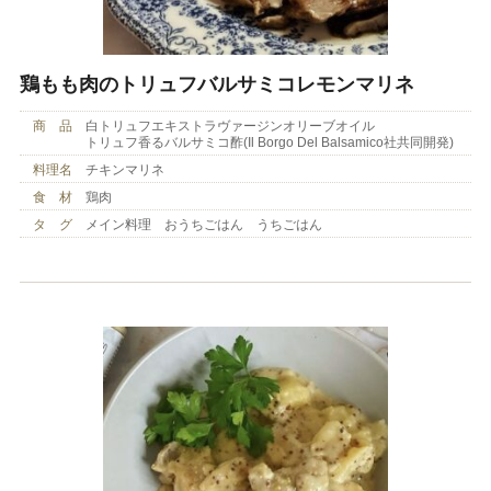
鶏もも肉のトリュフバルサミコレモンマリネ
商 品
白トリュフエキストラヴァージンオリーブオイル
トリュフ香るバルサミコ酢(Il Borgo Del Balsamico社共同開発)
料理名
チキンマリネ
食 材
鶏肉
タ グ
メイン料理 おうちごはん うちごはん