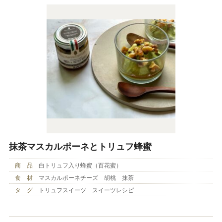
抹茶マスカルポーネとトリュフ蜂蜜
商 品
白トリュフ入り蜂蜜（百花蜜）
食 材
マスカルポーネチーズ 胡桃 抹茶
タ グ
トリュフスイーツ スイーツレシピ