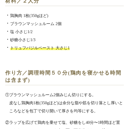
材料／２人分
鶏胸肉 1枚(350gほど)
ブラウンマッシュルーム 2個
塩 小さじ1/2
砂糖小さじ1/3
トリュフバジルペースト 大さじ1
作り方／調理時間５０分(鶏肉を寝かせる時間
は含まず)
①ブラウンマッシュルーム2個みじん切りにする。
皮なし鶏胸肉1枚(350gほど)は余分な脂や筋を切り落とし厚いと
ころなどを包丁で切り開いて厚さを均等にする。
②ラップを広げて鶏肉を乗せて塩、砂糖をし40分〜1時間ほど置