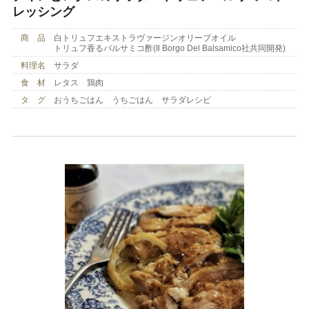
レッシング
商 品
白トリュフエキストラヴァージンオリーブオイル
トリュフ香るバルサミコ酢(Il Borgo Del Balsamico社共同開発)
料理名
サラダ
食 材
レタス 鶏肉
タ グ
おうちごはん うちごはん サラダレシピ