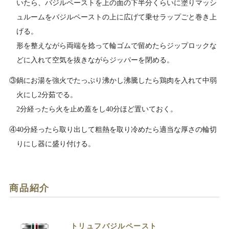
いたら、バジルペーストを上の面の下半分くらいに塗りマッシ
ュルームをバジルペーストの上に広げて乗せラップごと巻き上
げる。
形を整えながら両端を捻って輪ゴムで留めたらジップロックな
どに入れて空気を抜きながらジッパーを閉める。
③鍋にお湯を強火でたっぷり沸かし沸騰したら鶏肉を入れて中弱
火にし2分茹でる。
2分経ったら火を止め蓋をし40分ほど置いておく。
④40分経ったら取り出して粗熱を取り冷めたら適当な厚さの輪切
りにし器に盛り付ける。
商品紹介
トリュフバジルペースト