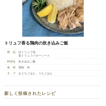
トリュフ香る鶏肉の炊き込みご飯
商 品
白トリュフ塩
黒トリュフバターソース
料理名
炊き込みご飯
食 材
鶏肉 米
タ グ
おうちごはん うちごはん
新しく投稿されたレシピ