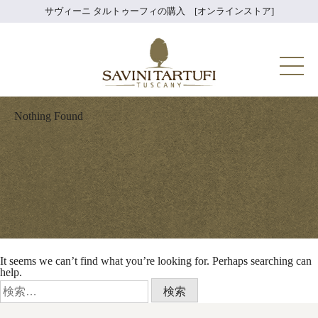
Skip
サヴィーニ タルトゥーフィの購入 [オンラインストア]
to
content
Savini Tartuf
Nothing Found
It seems we can’t find what you’re looking for. Perhaps searching can
help.
検
索: