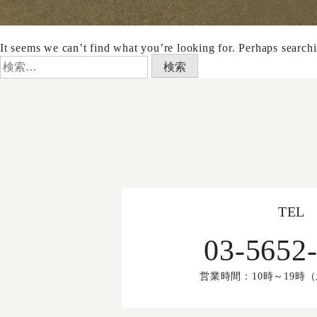
It seems we can’t find what you’re looking for. Perhaps search
検
索:
TEL
03-5652
営業時間：10時～19時