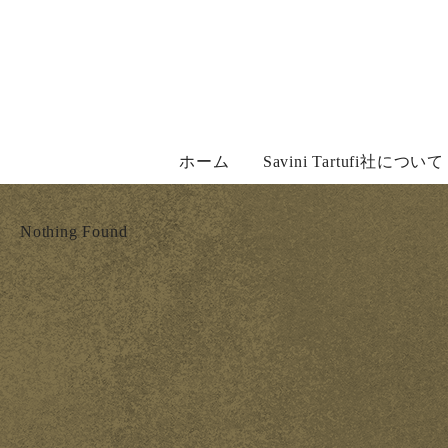
Skip
to
content
ホーム
Savini Tartufi社について
Nothing Found