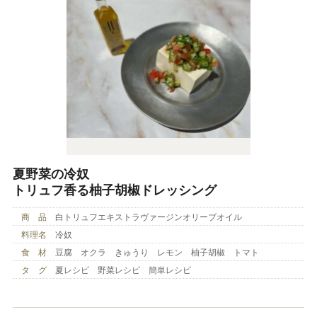
夏野菜の冷奴
トリュフ香る柚子胡椒ドレッシング
商 品
白トリュフエキストラヴァージンオリーブオイル
料理名
冷奴
食 材
豆腐 オクラ きゅうり レモン 柚子胡椒 トマト
タ グ
夏レシピ 野菜レシピ 簡単レシピ