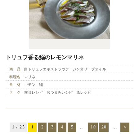
トリュフ香る鰯のレモンマリネ
商 品
白トリュフエキストラヴァージンオリーブオイル
料理名
マリネ
食 材
レモン 鰯
タ グ
前菜レシピ おつまみレシピ 魚レシピ
1 / 25
1
2
3
4
5
...
10
20
...
＞