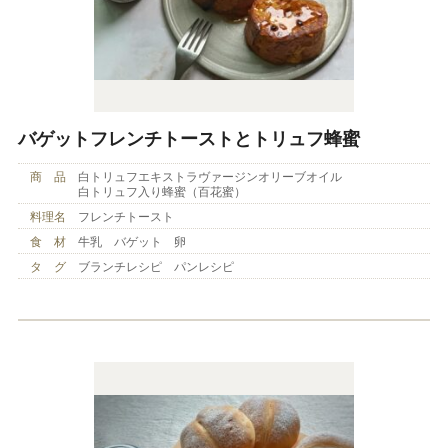
バゲットフレンチトーストとトリュフ蜂蜜
商 品
白トリュフエキストラヴァージンオリーブオイル
白トリュフ入り蜂蜜（百花蜜）
料理名
フレンチトースト
食 材
牛乳 バゲット 卵
タ グ
ブランチレシピ パンレシピ