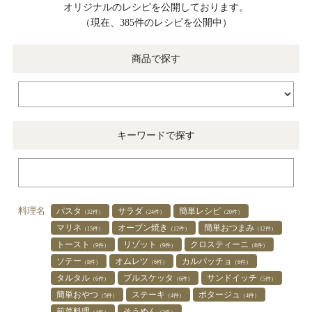
オリジナルのレシピを公開しております。
（現在、385件のレシピを公開中）
商品で探す
キーワードで探す
料理名
パスタ
サラダ
簡単レシピ
（32件）
（24件）
（20件）
マリネ
オーブン焼き
簡単おつまみ
（15件）
（12件）
（12件）
トースト
リゾット
クロスティーニ
（9件）
（9件）
（8件）
ソテー
オムレツ
カルパッチョ
（8件）
（6件）
（6件）
タルタル
ブルスケッタ
サンドイッチ
（6件）
（6件）
（5件）
簡単おやつ
ステーキ
ポタージュ
（5件）
（4件）
（4件）
前菜料理
そうめん