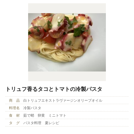
トリュフ香るタコとトマトの冷製パスタ
商 品
白トリュフエキストラヴァージンオリーブオイル
料理名
冷製パスタ
食 材
茹で蛸 卵黄 ミニトマト
タ グ
パスタ料理 夏レシピ