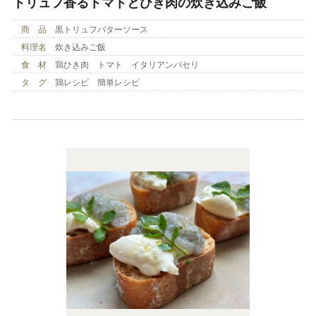
トリュフ香るトマトとひき肉の炊き込みご飯
商 品
黒トリュフバターソース
料理名
炊き込みご飯
食 材
鶏ひき肉 トマト イタリアンパセリ
タ グ
鶏レシピ 簡単レシピ