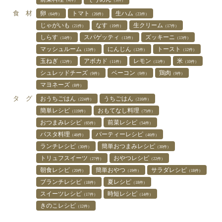
（4件）
（3件）
食 材
卵
トマト
生ハム
（64件）
（26件）
（23件）
じゃがいも
なす
生クリーム
（21件）
（19件）
（17件）
しらす
スパゲッティ
ズッキーニ
（14件）
（13件）
（13件）
マッシュルーム
にんじん
トースト
（13件）
（12件）
（12件）
玉ねぎ
アボカド
レモン
米
（12件）
（11件）
（11件）
（10件）
シュレッドチーズ
ベーコン
鶏肉
（9件）
（9件）
（9件）
マヨネーズ
（8件）
タ グ
おうちごはん
うちごはん
（224件）
（216件）
簡単レシピ
おもてなし料理
（119件）
（75件）
おつまみレシピ
前菜レシピ
（65件）
（54件）
パスタ料理
パーティーレシピ
（46件）
（46件）
ランチレシピ
簡単おつまみレシピ
（30件）
（30件）
トリュフスイーツ
おやつレシピ
（27件）
（22件）
朝食レシピ
簡単おやつ
サラダレシピ
（20件）
（19件）
（18件）
ブランチレシピ
夏レシピ
（18件）
（18件）
スイーツレシピ
時短レシピ
（17件）
（14件）
きのこレシピ
（12件）