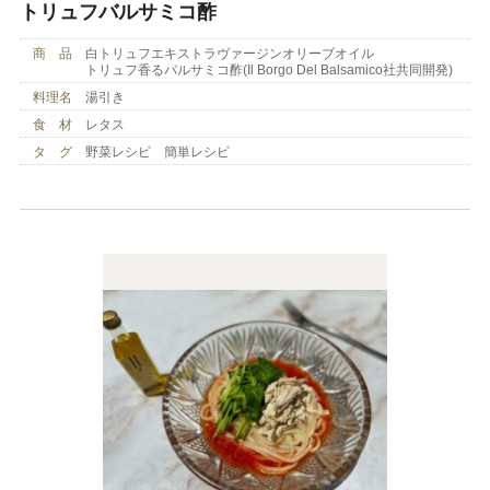
トリュフバルサミコ酢
商 品
白トリュフエキストラヴァージンオリーブオイル
トリュフ香るバルサミコ酢(Il Borgo Del Balsamico社共同開発)
料理名
湯引き
食 材
レタス
タ グ
野菜レシピ 簡単レシピ