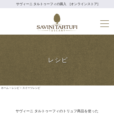
Skip
サヴィーニ タルトゥーフィの購入 [オンラインストア]
to
content
Savini Tartuf
レシピ
ホーム
>
レシピ
>
スイーツレシピ
サヴィーニ タルトゥーフィのトリュフ商品を使った