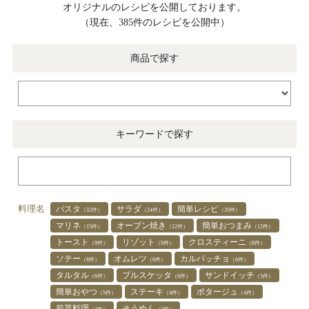
オリジナルのレシピを公開しております。
（現在、385件のレシピを公開中）
商品で探す
キーワードで探す
料理名
パスタ
サラダ
簡単レシピ
（32件）
（24件）
（20件）
マリネ
オーブン焼き
簡単おつまみ
（15件）
（12件）
（12件）
トースト
リゾット
クロスティーニ
（9件）
（9件）
（8件）
ソテー
オムレツ
カルパッチョ
（8件）
（6件）
（6件）
タルタル
ブルスケッタ
サンドイッチ
（6件）
（6件）
（5件）
簡単おやつ
ステーキ
ポタージュ
（5件）
（4件）
（4件）
前菜料理
そうめん