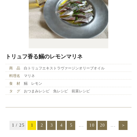
トリュフ香る鰯のレモンマリネ
商 品
白トリュフエキストラヴァージンオリーブオイル
料理名
マリネ
食 材
鰯 レモン
タ グ
おつまみレシピ 魚レシピ 前菜レシピ
1 / 25
1
2
3
4
5
...
10
20
...
＞