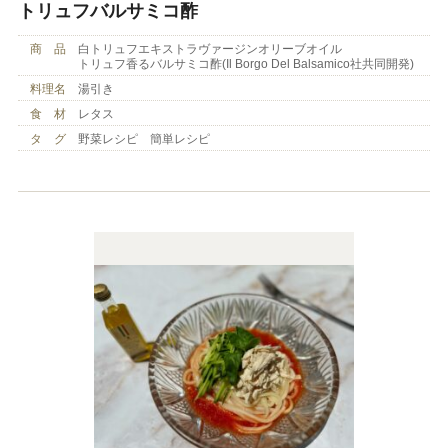
トリュフバルサミコ酢
商 品
白トリュフエキストラヴァージンオリーブオイル
トリュフ香るバルサミコ酢(Il Borgo Del Balsamico社共同開発)
料理名
湯引き
食 材
レタス
タ グ
野菜レシピ 簡単レシピ