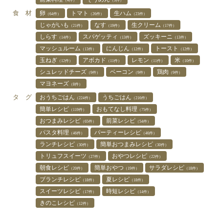
（4件）
（3件）
食 材
卵
トマト
生ハム
（64件）
（26件）
（23件）
じゃがいも
なす
生クリーム
（21件）
（19件）
（17件）
しらす
スパゲッティ
ズッキーニ
（14件）
（13件）
（13件）
マッシュルーム
にんじん
トースト
（13件）
（12件）
（12件）
玉ねぎ
アボカド
レモン
米
（12件）
（11件）
（11件）
（10件）
シュレッドチーズ
ベーコン
鶏肉
（9件）
（9件）
（9件）
マヨネーズ
（8件）
タ グ
おうちごはん
うちごはん
（224件）
（216件）
簡単レシピ
おもてなし料理
（119件）
（75件）
おつまみレシピ
前菜レシピ
（65件）
（54件）
パスタ料理
パーティーレシピ
（46件）
（46件）
ランチレシピ
簡単おつまみレシピ
（30件）
（30件）
トリュフスイーツ
おやつレシピ
（27件）
（22件）
朝食レシピ
簡単おやつ
サラダレシピ
（20件）
（19件）
（18件）
ブランチレシピ
夏レシピ
（18件）
（18件）
スイーツレシピ
時短レシピ
（17件）
（14件）
きのこレシピ
（12件）