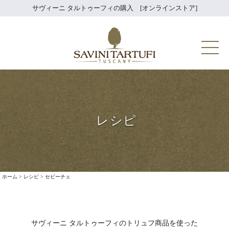
Skip
サヴィーニ タルトゥーフィの購入 [オンラインストア]
to
content
Savini Tartuf
レシピ
ホーム
>
レシピ
>
セビーチェ
サヴィーニ タルトゥーフィのトリュフ商品を使った