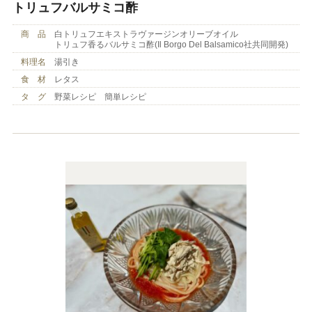
トリュフバルサミコ酢
商 品
白トリュフエキストラヴァージンオリーブオイル
トリュフ香るバルサミコ酢(Il Borgo Del Balsamico社共同開発)
料理名
湯引き
食 材
レタス
タ グ
野菜レシピ 簡単レシピ