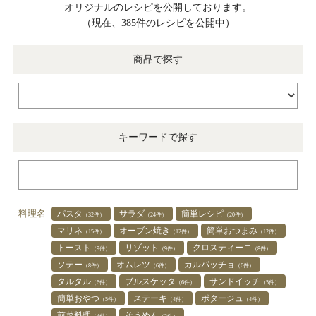
オリジナルのレシピを公開しております。
（現在、385件のレシピを公開中）
商品で探す
キーワードで探す
料理名
パスタ
サラダ
簡単レシピ
（32件）
（24件）
（20件）
マリネ
オーブン焼き
簡単おつまみ
（15件）
（12件）
（12件）
トースト
リゾット
クロスティーニ
（9件）
（9件）
（8件）
ソテー
オムレツ
カルパッチョ
（8件）
（6件）
（6件）
タルタル
ブルスケッタ
サンドイッチ
（6件）
（6件）
（5件）
簡単おやつ
ステーキ
ポタージュ
（5件）
（4件）
（4件）
前菜料理
そうめん