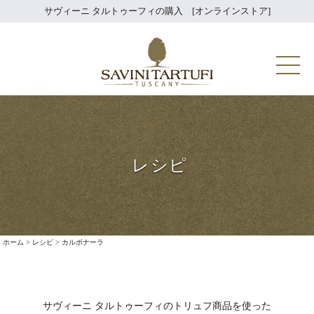
Skip
サヴィーニ タルトゥーフィの購入 [オンラインストア]
to
content
Savini Tartuf
レシピ
ホーム
>
レシピ
>
カルボナーラ
サヴィーニ タルトゥーフィのトリュフ商品を使った