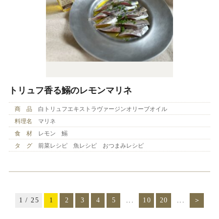
トリュフ香る鰯のレモンマリネ
商 品
白トリュフエキストラヴァージンオリーブオイル
料理名
マリネ
食 材
レモン 鰯
タ グ
前菜レシピ 魚レシピ おつまみレシピ
1 / 25
1
2
3
4
5
...
10
20
...
＞