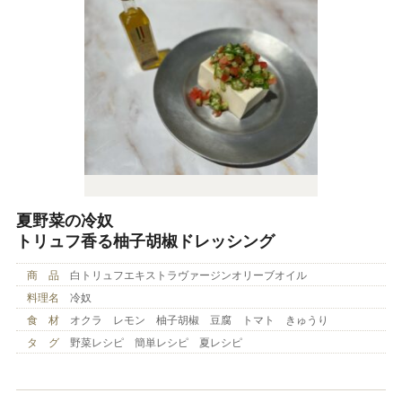
夏野菜の冷奴
トリュフ香る柚子胡椒ドレッシング
商 品
白トリュフエキストラヴァージンオリーブオイル
料理名
冷奴
食 材
オクラ レモン 柚子胡椒 豆腐 トマト きゅうり
タ グ
野菜レシピ 簡単レシピ 夏レシピ