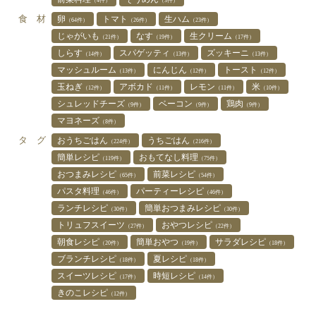
（4件）
（3件）
食 材
卵
トマト
生ハム
（64件）
（26件）
（23件）
じゃがいも
なす
生クリーム
（21件）
（19件）
（17件）
しらす
スパゲッティ
ズッキーニ
（14件）
（13件）
（13件）
マッシュルーム
にんじん
トースト
（13件）
（12件）
（12件）
玉ねぎ
アボカド
レモン
米
（12件）
（11件）
（11件）
（10件）
シュレッドチーズ
ベーコン
鶏肉
（9件）
（9件）
（9件）
マヨネーズ
（8件）
タ グ
おうちごはん
うちごはん
（224件）
（216件）
簡単レシピ
おもてなし料理
（119件）
（75件）
おつまみレシピ
前菜レシピ
（65件）
（54件）
パスタ料理
パーティーレシピ
（46件）
（46件）
ランチレシピ
簡単おつまみレシピ
（30件）
（30件）
トリュフスイーツ
おやつレシピ
（27件）
（22件）
朝食レシピ
簡単おやつ
サラダレシピ
（20件）
（19件）
（18件）
ブランチレシピ
夏レシピ
（18件）
（18件）
スイーツレシピ
時短レシピ
（17件）
（14件）
きのこレシピ
（12件）