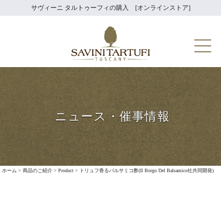
Skip
サヴィーニ タルトゥーフィの購入 [オンラインストア]
to
content
Savini Tartuf
ニュース・催事情報
ホーム
>
商品のご紹介
>
Product
>
トリュフ香るバルサミコ酢(Il Borgo Del Balsamico社共同開発)